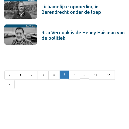
Lichamelijke opvoeding in
Barendrecht onder de loep
Rita Verdonk is de Henny Huisman van
de politiek
5
...
‹
1
2
3
4
6
81
82
›