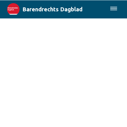
Barendrechts Dagblad
085-0430577
Lokaal
Blik op Barendrecht
Rotterdam & Regio
Landelijk
Columns