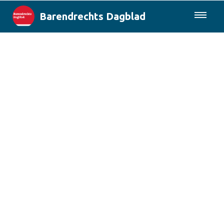
Barendrechts Dagblad
085-0430577
Lokaal
Blik op Barendrecht
Rotterdam & Regio
Landelijk
Columns