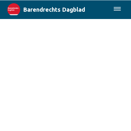
Barendrechts Dagblad
085-0430577
Lokaal
Blik op Barendrecht
Rotterdam & Regio
Landelijk
Columns