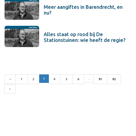
Meer aangiftes in Barendrecht, en
nu?
Alles staat op rood bij De
Stationstuinen: wie heeft de regie?
3
...
‹
1
2
4
5
6
81
82
›