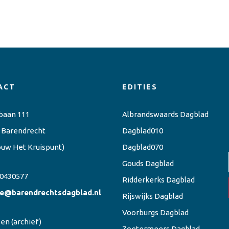
ACT
EDITIES
baan 111
Albrandswaards Dagblad
 Barendrecht
Dagblad010
ouw Het Kruispunt)
Dagblad070
Gouds Dagblad
0430577
Ridderkerks Dagblad
ie@barendrechtsdagblad.nl
Rijswijks Dagblad
Voorburgs Dagblad
een
(archief)
Zoetermeers Dagblad