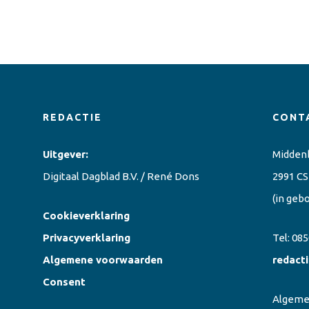
REDACTIE
CONT
Uitgever:
Midden
Digitaal Dagblad B.V. / René Dons
2991 CS
(in geb
Cookieverklaring
Privacyverklaring
Tel:
085
Algemene voorwaarden
redact
Consent
Algem