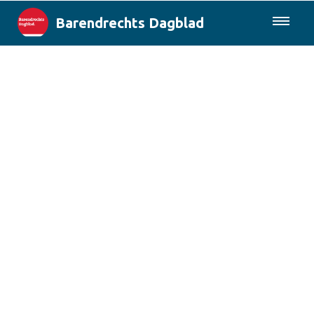
Barendrechts Dagblad
085-0430577
Lokaal
Blik op Barendrecht
Rotterdam & Regio
Landelijk
Columns