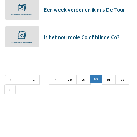
Een week verder en ik mis De Tour
Is het nou rooie Co of blinde Co?
...
80
‹
1
2
77
78
79
81
82
›