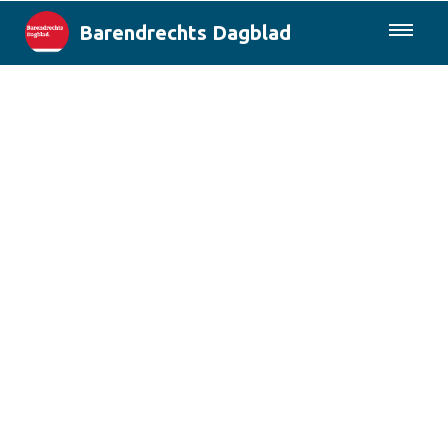
Barendrechts Dagblad
085-0430577
Lokaal
Blik op Barendrecht
Rotterdam & Regio
Landelijk
Columns