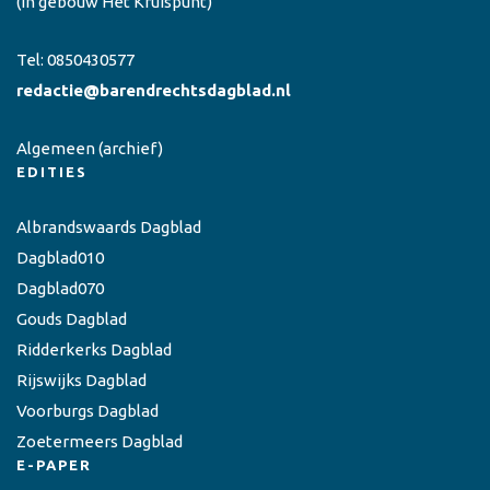
(in gebouw Het Kruispunt)
Tel:
0850430577
redactie@barendrechtsdagblad.nl
Algemeen
(archief)
EDITIES
Albrandswaards Dagblad
Dagblad010
Dagblad070
Gouds Dagblad
Ridderkerks Dagblad
Rijswijks Dagblad
Voorburgs Dagblad
Zoetermeers Dagblad
E-PAPER