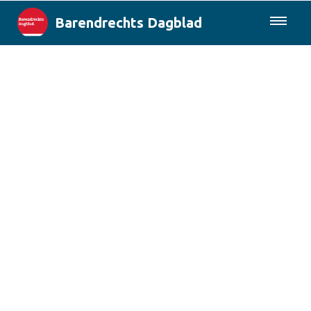
Barendrechts Dagblad
085-0430577
Lokaal
Blik op Barendrecht
Rotterdam & Regio
Landelijk
Columns