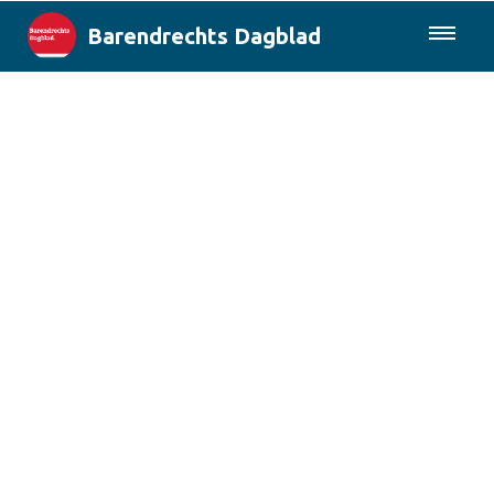
Barendrechts Dagblad
085-0430577
Lokaal
Blik op Barendrecht
Rotterdam & Regio
Landelijk
Columns