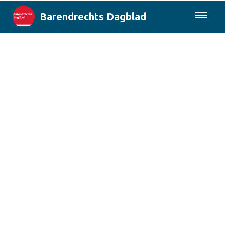
Barendrechts Dagblad
085-0430577
Lokaal
Blik op Barendrecht
Rotterdam & Regio
Landelijk
Columns