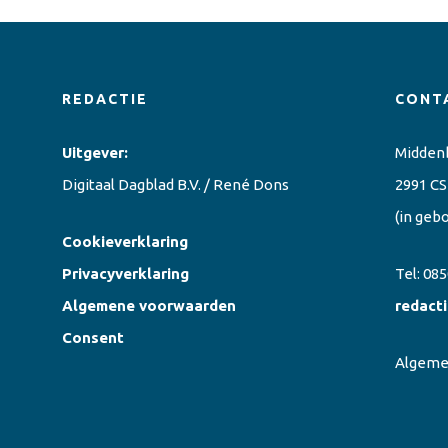
REDACTIE
CONT
Uitgever:
Midden
Digitaal Dagblad B.V. / René Dons
2991 CS
(in geb
Cookieverklaring
Privacyverklaring
Tel:
085
Algemene voorwaarden
redact
Consent
Algem