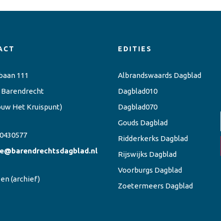
ACT
EDITIES
baan 111
Albrandswaards Dagblad
 Barendrecht
Dagblad010
ouw Het Kruispunt)
Dagblad070
Gouds Dagblad
0430577
Ridderkerks Dagblad
ie@barendrechtsdagblad.nl
Rijswijks Dagblad
Voorburgs Dagblad
een
(archief)
Zoetermeers Dagblad