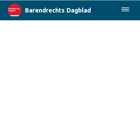
Barendrechts Dagblad
085-0430577
Lokaal
Blik op Barendrecht
Rotterdam & Regio
Landelijk
Columns