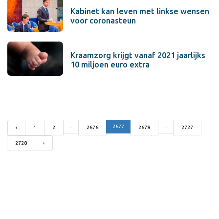
Kabinet kan leven met linkse wensen
voor coronasteun
Kraamzorg krijgt vanaf 2021 jaarlijks
10 miljoen euro extra
...
2677
...
‹
1
2
2676
2678
2727
2728
›