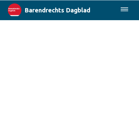
Barendrechts Dagblad
085-0430577
Lokaal
Blik op Barendrecht
Rotterdam & Regio
Landelijk
Columns