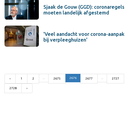
Sjaak de Gouw (GGD): coronaregels
moeten landelijk afgestemd
'Veel aandacht voor corona-aanpak
bij verpleeghuizen'
...
2676
...
‹
1
2
2675
2677
2727
2728
›