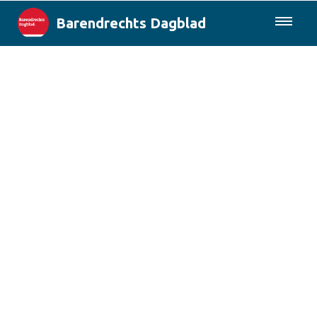
Barendrechts Dagblad
085-0430577
Lokaal
Blik op Barendrecht
Rotterdam & Regio
Landelijk
Columns