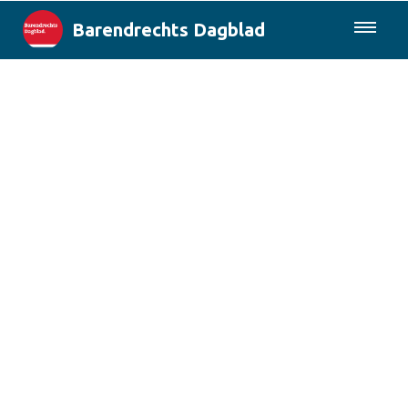
Barendrechts Dagblad
085-0430577
Lokaal
Blik op Barendrecht
Rotterdam & Regio
Landelijk
Columns