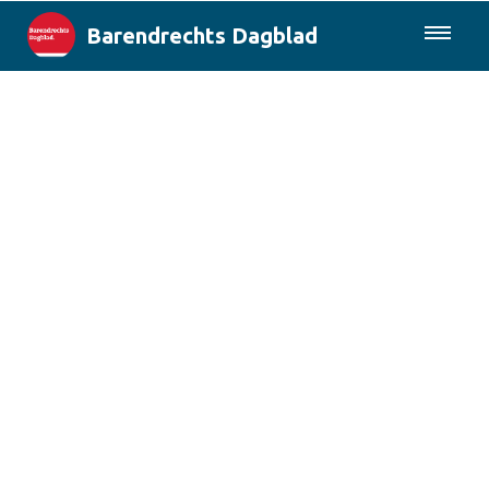
Barendrechts Dagblad
085-0430577
Lokaal
Blik op Barendrecht
Rotterdam & Regio
Landelijk
Columns