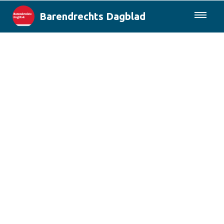
Barendrechts Dagblad
085-0430577
Lokaal
Blik op Barendrecht
Rotterdam & Regio
Landelijk
Columns