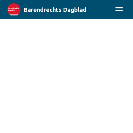
Barendrechts Dagblad
085-0430577
Lokaal
Blik op Barendrecht
Rotterdam & Regio
Landelijk
Columns