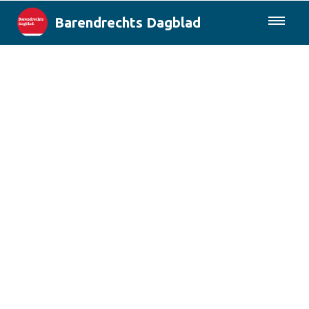
Barendrechts Dagblad
085-0430577
Lokaal
Blik op Barendrecht
Rotterdam & Regio
Landelijk
Columns