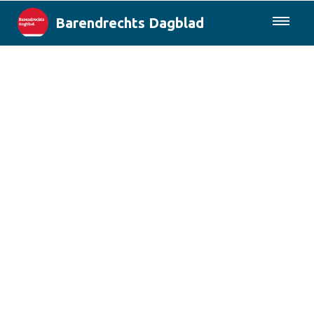
Barendrechts Dagblad
085-0430577
Lokaal
Blik op Barendrecht
Rotterdam & Regio
Landelijk
Columns