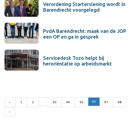
Verordening Starterslening wordt in
Barendrecht voorgelegd
PvdA Barendrecht: maak van de JOP
een OP en ga in gesprek
Servicedesk Tozo helpt bij
heroriëntatie op arbeidsmarkt
...
96
‹
1
2
93
94
95
97
98
›