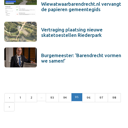
Wiewatwaarbarendrecht.nl vervangt
de papieren gemeentegids
Vertraging plaatsing nieuwe
skatetoestellen Riederpark
Burgemeester: ‘Barendrecht vormen
we samen!’
...
95
‹
1
2
93
94
96
97
98
›