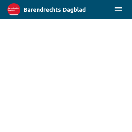
Barendrechts Dagblad
085-0430577
Lokaal
Blik op Barendrecht
Rotterdam & Regio
Landelijk
Columns