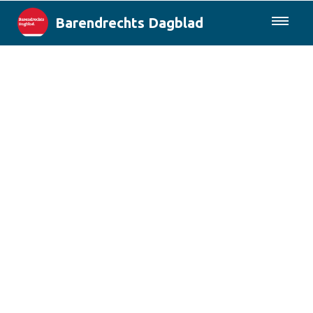
Barendrechts Dagblad
085-0430577
Lokaal
Blik op Barendrecht
Rotterdam & Regio
Landelijk
Columns