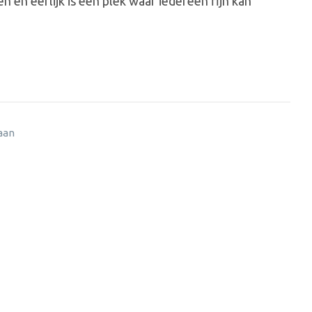
n en eerlijk is een plek waar iedereen fijn kan
 aan