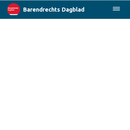
Barendrechts Dagblad
085-0430577
Lokaal
Blik op Barendrecht
Rotterdam & Regio
Landelijk
Columns