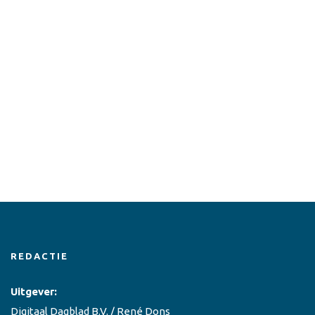
REDACTIE
Uitgever:
Digitaal Dagblad B.V. / René Dons