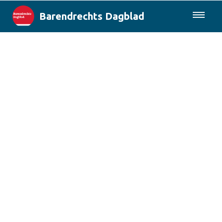
Barendrechts Dagblad
085-0430577
Lokaal
Blik op Barendrecht
Rotterdam & Regio
Landelijk
Columns