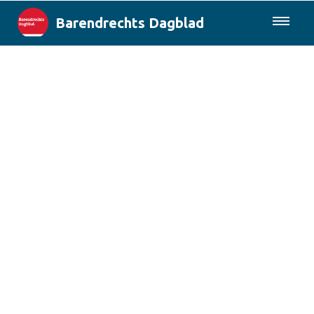
Barendrechts Dagblad
085-0430577
Lokaal
Blik op Barendrecht
Rotterdam & Regio
Landelijk
Columns