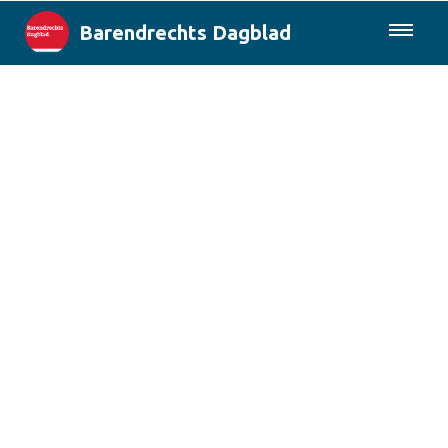
Barendrechts Dagblad
085-0430577
Lokaal
Blik op Barendrecht
Rotterdam & Regio
Landelijk
Columns