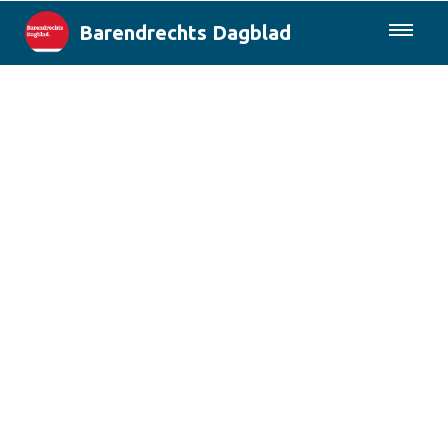
Barendrechts Dagblad
085-0430577
Lokaal
Blik op Barendrecht
Rotterdam & Regio
Landelijk
Columns