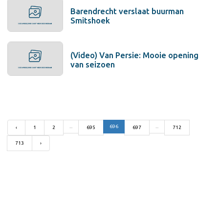
Barendrecht verslaat buurman
Smitshoek
(Video) Van Persie: Mooie opening
van seizoen
...
696
...
‹
1
2
695
697
712
713
›