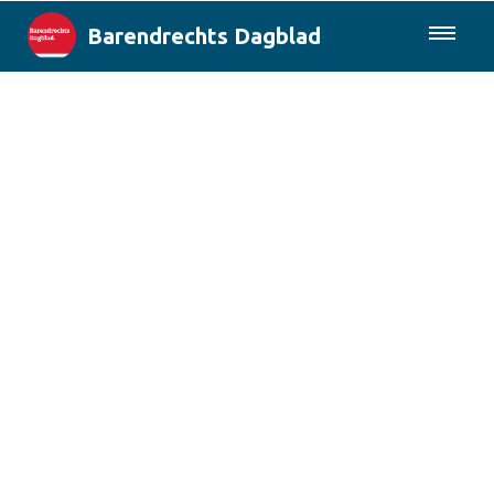
Barendrechts Dagblad
085-0430577
Lokaal
Blik op Barendrecht
Rotterdam & Regio
Landelijk
Columns