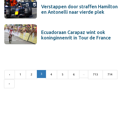
Verstappen door straffen Hamilton
en Antonelli naar vierde plek
Ecuadoraan Carapaz wint ook
koninginnenrit in Tour de France
3
...
‹
1
2
4
5
6
713
714
›