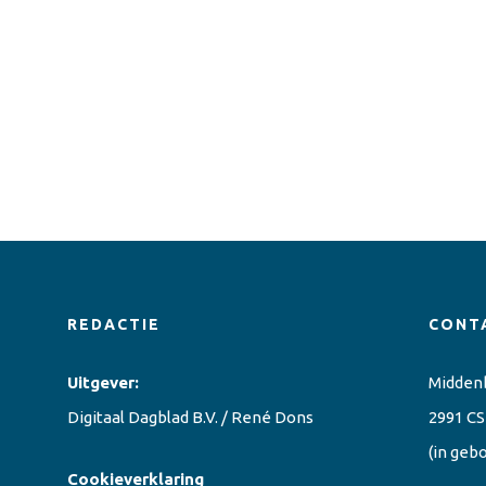
REDACTIE
CONT
Uitgever:
Midden
Digitaal Dagblad B.V. / René Dons
2991 CS
(in geb
Cookieverklaring