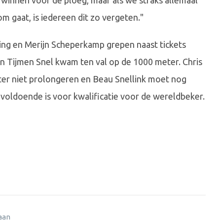
te winnen voor de ploeg, maar als we straks allemaal
m gaat, is iedereen dit zo vergeten."
ing en Merijn Scheperkamp grepen naast tickets
 Tijmen Snel kwam ten val op de 1000 meter. Chris
eter niet prolongeren en Beau Snellink moet nog
 voldoende is voor kwalificatie voor de wereldbeker.
 aan