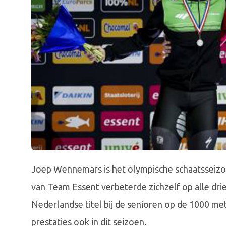
Joep Wennemars is het olympische schaatsseizoe
van Team Essent verbeterde zichzelf op alle drie
Nederlandse titel bij de senioren op de 1000 mete
prestaties ook in dit seizoen.