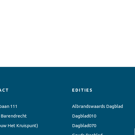
ACT
EDITIES
baan 111
Albrandswaards Dagblad
 Barendrecht
Dagblad010
ouw Het Kruispunt)
Dagblad070