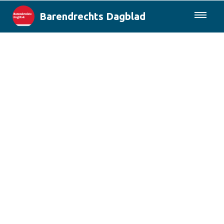
Barendrechts Dagblad
085-0430577
Lokaal
Blik op Barendrecht
Rotterdam & Regio
Landelijk
Columns