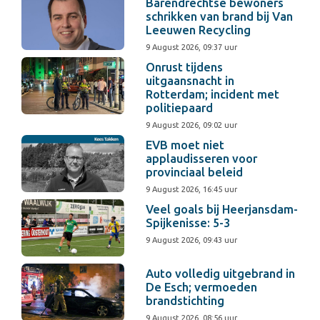
Barendrechtse bewoners
schrikken van brand bij Van
Leeuwen Recycling
9 August 2026, 09:37 uur
Onrust tijdens
uitgaansnacht in
Rotterdam; incident met
politiepaard
9 August 2026, 09:02 uur
EVB moet niet
applaudisseren voor
provinciaal beleid
9 August 2026, 16:45 uur
Veel goals bij Heerjansdam-
Spijkenisse: 5-3
9 August 2026, 09:43 uur
Auto volledig uitgebrand in
De Esch; vermoeden
brandstichting
9 August 2026, 08:56 uur