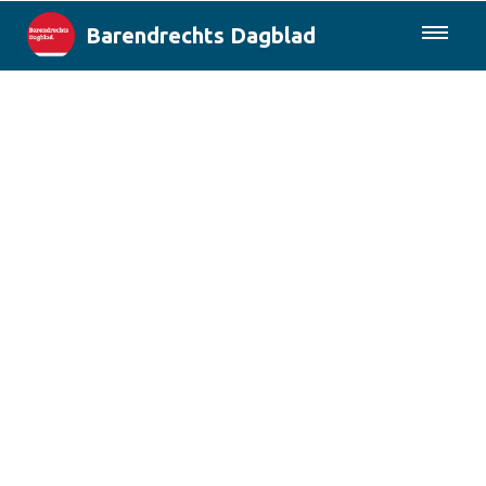
Barendrechts Dagblad
085-0430577
Lokaal
Blik op Barendrecht
Rotterdam & Regio
Landelijk
Columns