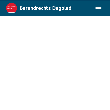
Barendrechts Dagblad
085-0430577
Lokaal
Blik op Barendrecht
Rotterdam & Regio
Landelijk
Columns