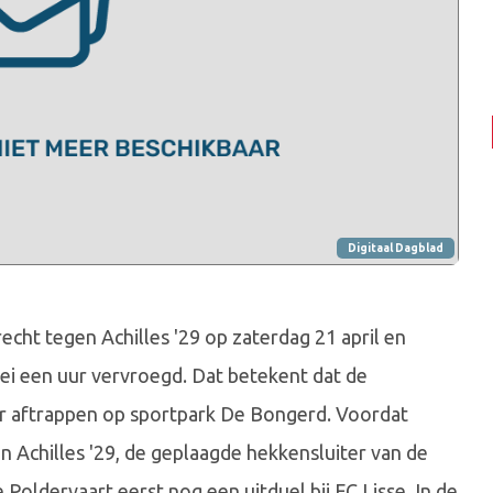
Digitaal Dagblad
echt tegen Achilles '29 op zaterdag 21 april en
bei een uur vervroegd. Dat betekent dat de
ur aftrappen op sportpark De Bongerd. Voordat
n Achilles '29, de geplaagde hekkensluiter van de
 Poldervaart eerst nog een uitduel bij FC Lisse. In de