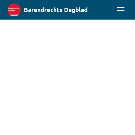
Barendrechts Dagblad
085-0430577
Lokaal
Blik op Barendrecht
Rotterdam & Regio
Landelijk
Columns