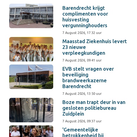
Barendrecht krijgt
complimenten voor
huisvesting
vergunninghouders
7 August 2026, 17:32 uur
Maasstad Ziekenhuis levert
23 nieuwe
verpleegkundigen
7 August 2026, 09:41 uur
EVB stelt vragen over
beveiliging
brandweerkazerne
Barendrecht
7 August 2026, 13:50 uur
Boze man trapt deur in van
gesloten politiebureau
Zuidplein
7 August 2026, 09:37 uur
'Gemeentelijke
betrokkenheid bij