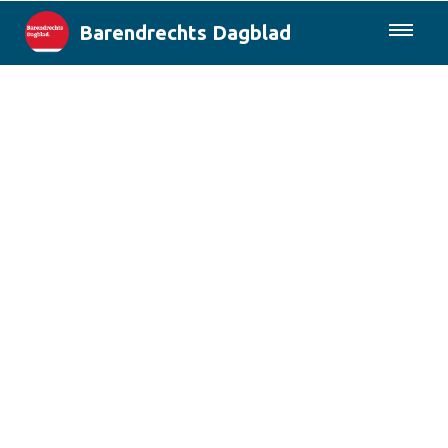
Barendrechts Dagblad
085-0430577
Lokaal
Blik op Barendrecht
Rotterdam & Regio
Landelijk
Columns