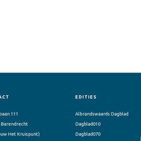
ACT
EDITIES
baan 111
Albrandswaards Dagblad
 Barendrecht
Dagblad010
ouw Het Kruispunt)
Dagblad070