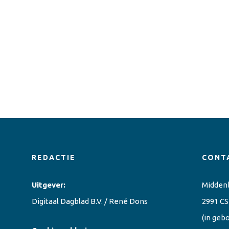
REDACTIE
CONT
Uitgever:
Midden
Digitaal Dagblad B.V. / René Dons
2991 CS
(in geb