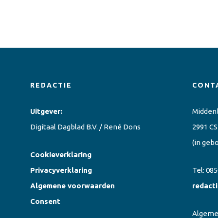
REDACTIE
CONT
Uitgever:
Midden
Digitaal Dagblad B.V. / René Dons
2991 CS
(in geb
Cookieverklaring
Privacyverklaring
Tel:
085
Algemene voorwaarden
redact
Consent
Algem