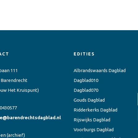
ACT
EDITIES
baan 111
Albrandswaards Dagblad
 Barendrecht
Dagblad010
ouw Het Kruispunt)
Dagblad070
Gouds Dagblad
0430577
Ridderkerks Dagblad
ie@barendrechtsdagblad.nl
Rijswijks Dagblad
Voorburgs Dagblad
een
(archief)