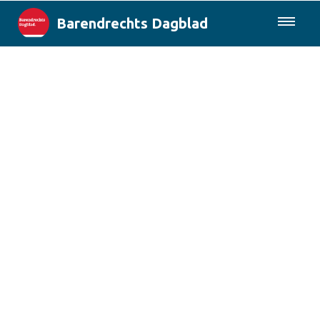
Barendrechts Dagblad
085-0430577
Lokaal
Blik op Barendrecht
Rotterdam & Regio
Landelijk
Columns