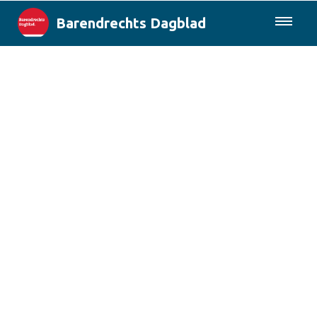
Barendrechts Dagblad
085-0430577
Lokaal
Blik op Barendrecht
Rotterdam & Regio
Landelijk
Columns