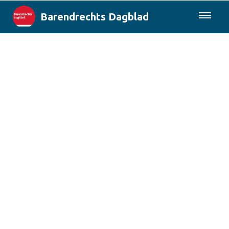
Barendrechts Dagblad
085-0430577
Lokaal
Blik op Barendrecht
Rotterdam & Regio
Landelijk
Columns