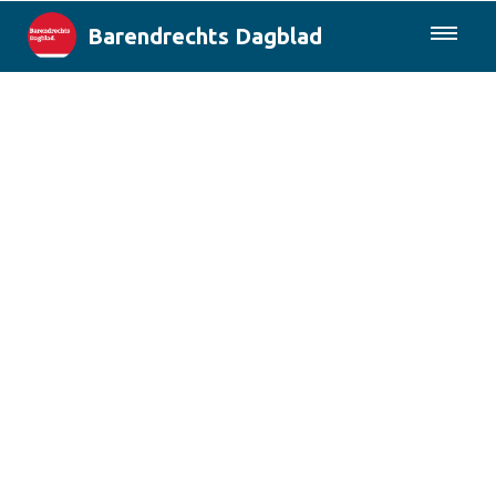
Barendrechts Dagblad
085-0430577
Lokaal
Blik op Barendrecht
Rotterdam & Regio
Landelijk
Columns