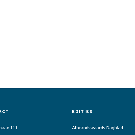
ACT
EDITIES
baan 111
Albrandswaards Dagblad