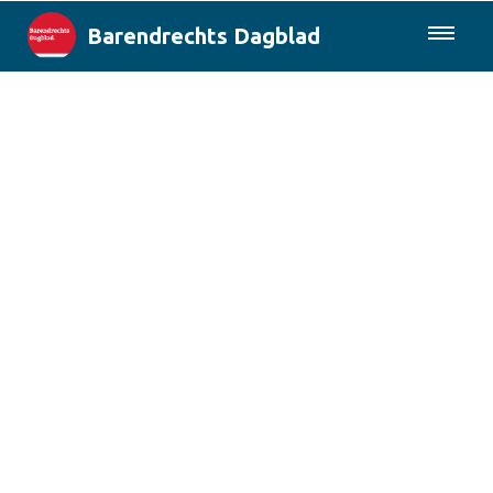
Barendrechts Dagblad
085-0430577
Lokaal
Blik op Barendrecht
Rotterdam & Regio
Landelijk
Columns