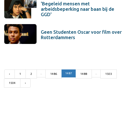
'Begeleid mensen met
arbeidsbeperking naar baan bij de
GGD'
Geen Studenten Oscar voor film over
Rotterdammers
...
1487
...
‹
1
2
1486
1488
1503
1504
›