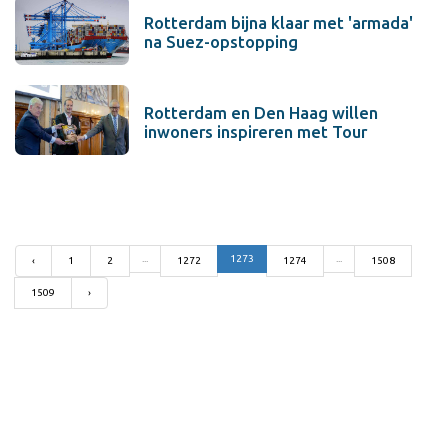
Rotterdam bijna klaar met 'armada'
na Suez-opstopping
Rotterdam en Den Haag willen
inwoners inspireren met Tour
...
1273
...
‹
1
2
1272
1274
1508
1509
›