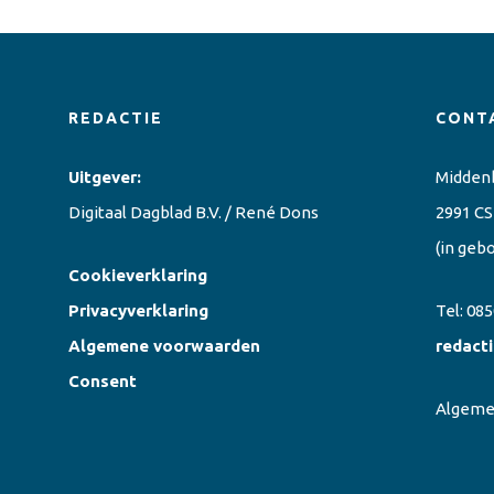
REDACTIE
CONT
Uitgever:
Midden
Digitaal Dagblad B.V. / René Dons
2991 CS
(in geb
Cookieverklaring
Privacyverklaring
Tel:
085
Algemene voorwaarden
redact
Consent
Algem