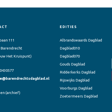
ACT
EDITIES
baan 111
Albrandswaards Dagblad
 Barendrecht
Dagblad010
ouw Het Kruispunt)
Dagblad070
Gouds Dagblad
0430577
Ridderkerks Dagblad
ie@barendrechtsdagblad.nl
Rijswijks Dagblad
Voorburgs Dagblad
een
(archief)
Zoetermeers Dagblad