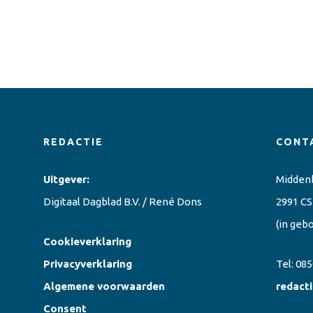
REDACTIE
CONT
Uitgever:
Midden
Digitaal Dagblad B.V. / René Dons
2991 CS
(in geb
Cookieverklaring
Privacyverklaring
Tel:
085
Algemene voorwaarden
redact
Consent