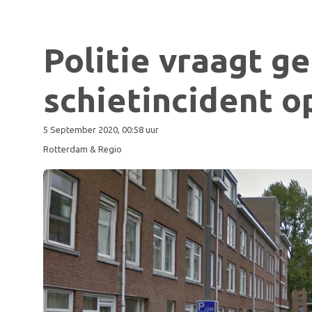
Politie vraagt g
schietincident o
5 September 2020, 00:58 uur
Rotterdam & Regio