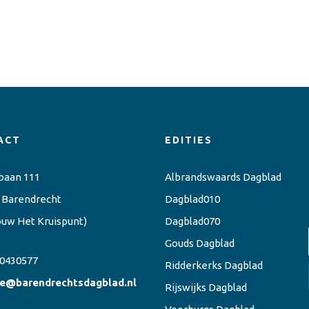
ACT
EDITIES
baan 111
Albrandswaards Dagblad
 Barendrecht
Dagblad010
ouw Het Kruispunt)
Dagblad070
Gouds Dagblad
0430577
Ridderkerks Dagblad
ie@barendrechtsdagblad.nl
Rijswijks Dagblad