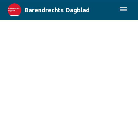
Barendrechts Dagblad
085-0430577
Lokaal
Blik op Barendrecht
Rotterdam & Regio
Landelijk
Columns