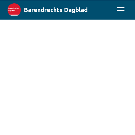
Barendrechts Dagblad
085-0430577
Lokaal
Blik op Barendrecht
Rotterdam & Regio
Landelijk
Columns