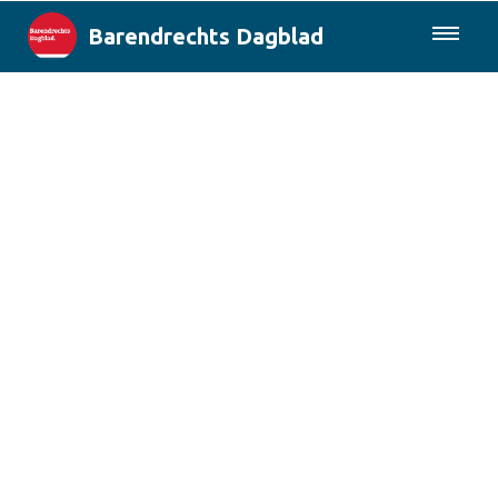
Barendrechts Dagblad
085-0430577
Lokaal
Blik op Barendrecht
Rotterdam & Regio
Landelijk
Columns