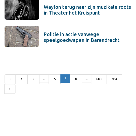
Waylon terug naar zijn muzikale roots
in Theater het Kruispunt
Politie in actie vanwege
speelgoedwapen in Barendrecht
...
7
...
‹
1
2
6
8
883
884
›