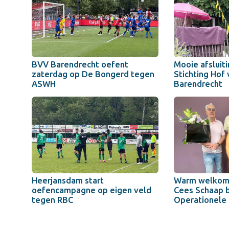
BVV Barendrecht oefent
Mooie afsluiti
zaterdag op De Bongerd tegen
Stichting Hof 
ASWH
Barendrecht
Heerjansdam start
Warm welkom 
oefencampagne op eigen veld
Cees Schaap b
tegen RBC
Operationele